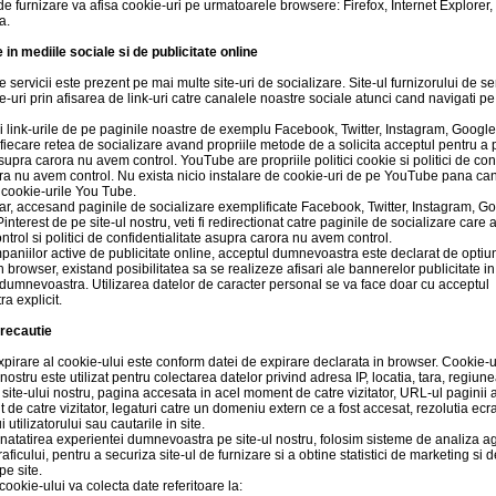
l de furnizare va afisa cookie-uri pe urmatoarele browsere: Firefox, Internet Explorer
a.
 in mediile sociale si de publicitate online
e servicii este prezent pe mai multe site-uri de socializare. Site-ul furnizorului de se
ie-uri prin afisarea de link-uri catre canalele noastre sociale atunci cand navigati pe 
i link-urile de pe paginile noastre de exemplu Facebook, Twitter, Instagram, Google
, fiecare retea de socializare avand propriile metode de a solicita acceptul pentru a 
supra carora nu avem control. YouTube are propriile politici cookie si politici de conf
ra nu avem control. Nu exista nicio instalare de cookie-uri de pe YouTube pana can
 cookie-urile You Tube.
ar, accesand paginile de socializare exemplificate Facebook, Twitter, Instagram, Go
interest de pe site-ul nostru, veti fi redirectionat catre paginile de socializare care a
ontrol si politici de confidentialitate asupra carora nu avem control.
paniilor active de publicitate online, acceptul dumnevoastra este declarat de opti
n browser, existand posibilitatea sa se realizeze afisari ale bannerelor publicitate in
 dumnevoastra. Utilizarea datelor de caracter personal se va face doar cu acceptul
a explicit.
recautie
pirare al cookie-ului este conform datei de expirare declarata in browser. Cookie-ul
 nostru este utilizat pentru colectarea datelor privind adresa IP, locatia, tara, regiune
ii site-ului nostru, pagina accesata in acel moment de catre vizitator, URL-ul paginii 
de catre vizitator, legaturi catre un domeniu extern ce a fost accesat, rezolutia ecr
i utilizatorului sau cautarile in site.
natatirea experientei dumnevoastra pe site-ul nostru, folosim sisteme de analiza a
ficului, pentru a securiza site-ul de furnizare si a obtine statistici de marketing si d
 pe site.
ookie-ului va colecta date referitoare la: