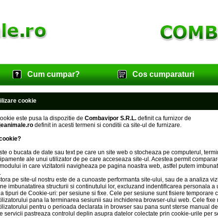
Cum cumpar?
Cos cumparaturi
tilizare cookie
cookie este pusa la dispozitie de
Combavipor S.R.L.
definit ca furnizor de
jeanimale.ro
definit in acesti termeni si conditii ca site-ul de furnizare.
 cookie?
te o bucata de date sau text pe care un site web o stocheaza pe computerul, termi
ipamente ale unui utilizator de pe care acceseaza site-ul. Acestea permit comparar
modului in care vizitatorii navigheaza pe pagina noastra web, astfel putem imbunat
.
ora pe site-ul nostru este de a cunoaste performanta site-ului, sau de a analiza vizit
e imbunatatirea structurii si continutului lor, excluzand indentificarea personala a ut
 tipuri de Cookie-uri: per sesiune si fixe. Cele per sesiune sunt fisiere temporare 
tilizatorului pana la terminarea sesiunii sau inchiderea browser-ului web. Cele fix
tilizatorului pentru o perioada declarata in browser sau pana sunt sterse manual de u
e servicii pastreaza controlul deplin asupra datelor colectate prin cookie-urile per s