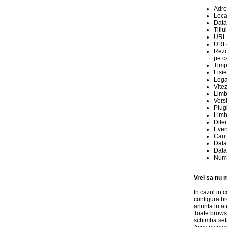
Adre
Loca
Data 
Titl
URL-
URL-
Rezo
pe c
Timp
Fisi
Lega
Vite
Limb
Vers
Plug
Limb
Dife
Even
Cauta
Data 
Data 
Numar
Vrei sa nu 
In cazul in 
configura br
anunta in at
Toate browse
schimba seta