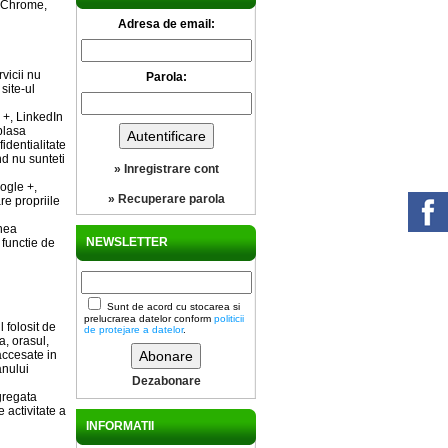
, Chrome,
Adresa de email:
rvicii nu
Parola:
site-ul
 +, LinkedIn
plasa
identialitate
d nu sunteti
» Inregistrare cont
ogle +,
» Recuperare parola
re propriile
unea
NEWSLETTER
 functie de
Sunt de acord cu stocarea si
prelucrarea datelor conform
politicii
 folosit de
de protejare a datelor
.
a, orasul,
accesate in
anului
Dezabonare
gregata
e activitate a
INFORMATII