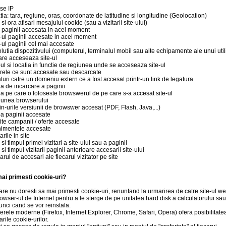
se IP
tia: tara, regiune, oras, coordonate de latitudine si longitudine (Geolocation)
si ora afisari mesajului cookie (sau a vizitarii site-ului)
ul paginii accesata in acel moment
ul paginii accesate in acel moment
ul paginii cel mai accesate
lutia dispozitivului (computerul, terminalul mobil sau alte echipamente ale unui util
are acceseaza site-ul
ul si locatia in functie de regiunea unde se acceseaza site-ul
erele ce sunt accesate sau descarcate
turi catre un domeniu extern ce a fost accesat printr-un link de legatura
za de incarcare a paginii
a pe care o foloseste browswerul de pe care s-a accesat site-ul
iunea browserului
in-urile versiunii de browswer accesat (PDF, Flash, Java,...)
a paginii accesate
rite campanii / oferte accesate
imentele accesate
rile in site
si timpul primei vizitari a site-ului sau a paginii
si timpul vizitarii paginii anterioare accesarii site-ului
ul de accesari ale fiecarui vizitator pe site
mai primesti cookie-uri?
care nu doresti sa mai primesti cookie-uri, renuntand la urmarirea de catre site-ul we
owser-ul de Internet pentru a le sterge de pe unitatea hard disk a calculatorului sa
unci cand se vor reinstala.
rele moderne (Firefox, Internet Explorer, Chrome, Safari, Opera) ofera posibilitate
rile cookie-urilor.