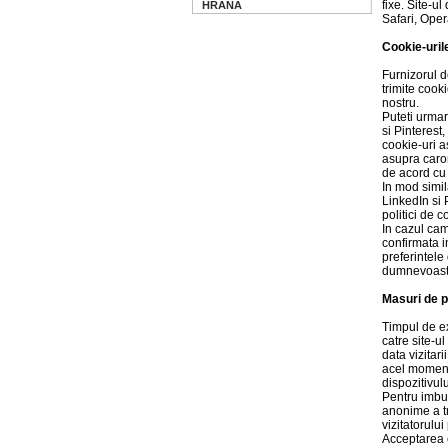
fixe. Site-u
HRANA
Safari, Oper
Cookie-urile
Furnizorul d
trimite cook
nostru.
Puteti urmar
si Pinterest
cookie-uri a
asupra caro
de acord cu
In mod simil
LinkedIn si P
politici de c
In cazul cam
confirmata i
preferintele
dumnevoastr
Masuri de p
Timpul de ex
catre site-ul
data vizitar
acel moment 
dispozitivulu
Pentru imbu
anonime a tra
vizitatorului
Acceptarea c