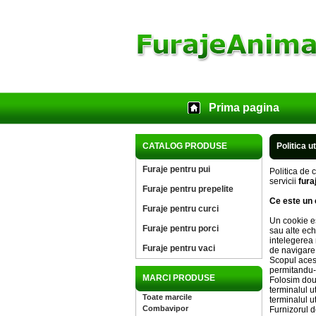
Prima pagina
CATALOG PRODUSE
Politica u
Furaje pentru pui
Politica de 
servicii
fura
Furaje pentru prepelite
Ce este un
Furaje pentru curci
Un cookie es
Furaje pentru porci
sau alte ech
intelegerea 
Furaje pentru vaci
de navigare
Scopul acest
permitandu-n
MARCI PRODUSE
Folosim doua
terminalul u
Toate marcile
terminalul u
Combavipor
Furnizorul d