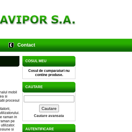
Contact
COSUL MEU
Cosul de cumparaturi nu
contine produse.
CAUTARE
nalul mobil
ea si
atii procesul
atorii,
ilizatorului.
Cautare avansata
ce raman in
e raman pe
tilizator.
AUTENTIFICARE
esiune si